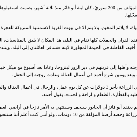
آخر مولود استضافه مخيم كناكر المؤلف من 200 سوريّ، كان ابنة أبو فائز منذ ثلاثة 
جّلها.
ة، لا يلائم المخيم، ولا يتم إلا في بيوت القرية الاسمنتية المتروكة للعجزة
 القران والحفلات كلها تقام في البلد، هذا المكان لا يليق بالمناسبات، ا
أخيه، القاطنة في الخيمة المجاورة لابنه «تسافر العائلتان إلى البلد، وينت
ه وأهلها إلى قريتهم في دير الزور ليتزوجا، وعادا بعد أسبوع مع هيكل خي
 وبعد يومين شرع أحمد في أعمال العتالة وعادت زوجته إلى الحقل.
ه بالقطّارة، الطعام والراحة والحب»، يقول أحمد.
سنة، وعندي 16 طفلاً، كنّا نكفي لزراعة وحصد أرضنا المؤلفة من 10 دونمات،