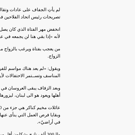
تصريحات رئيس اتحاد الفلاحين 
لأنه «إذا بقي هنا لن يجمعه في 
من يعجب بفتاة ويرغب بالزواج منه
الزواج.
ويقول: «لم يعد هناك مواسم للفرح 
المناسف وتســتمر الاحتفالات لأيا
وبعد الزفاف يبقى العروسان في ال
أهلها ويعود هو الى لبنان، ليزورها
وبقايا فرص العمل التي ينأى عنها 
في أراضيّ».
والـ300 ألف نازح يشكلون أ