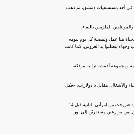
أشهر، بصمت استقبلوها في أحد مستشفيات دمشق، ثم ذهب
 والموظفين الملزمين بالبقاء.
لحياة هنا عمل وتمضية كل يوم بيومه
دب وجهاء ليطلبوا يد العروس، كما كانت
مة ومجموعة أقمشة ترابية مرقعّة،
يقتسم النازحون العمل، النساء في الزراعة بأجر 3 دولارات عن كل يوم عمل، والرجال في أعمال العتالة والبناء والأشغال، مقابل 6 دولارات، «فكل
ومثل كل المتزوجين من امرأتين لم يعتقد أبو فائز أن الخابور سيجف وسينتهي به الأمر نازحاً في أراضي الغير: «تزوجت من امرأتي الثانية قبل 14
 ولو أنني كنت أعلم أننا سنتحول من مزارعين مستقريّن إلى نور