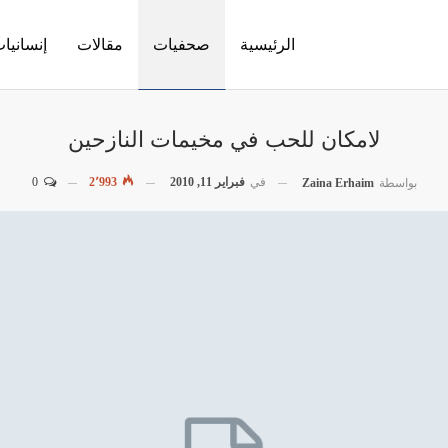
الرئيسية
صحفيات
مقالات
إنسانيا
لامكان للحب في مخيمات النازحين
في
فبراير 11, 2010
2٬993
0
بواسطة
Zaina Erhaim