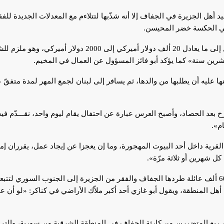
في الحكسة خضر المحيسن.
انخفض مهر الفتاة الذي كان يصل إلى ما يعادل 20 ألف دولار 
عشرين سنة» كما يؤكد أبو فائز المسؤول عن العمال في المخيم.
ا عليه أن يطلبها من والدها، ثم يسافر إلى لبنان لجمع المهر لمدة متفقّ 
بعد الحصاد، وأصبح العرس عبارة عن احتفال يقام ليوم واحد، نقـــدّم فيه 
م».
قرية داخل أحد البيوت المهجورة، وما إن يعجزا عن إيجاد عمل، يقرران إما
 كل شهرين أو ثلاثة مرّة».
عائلات مخيم كناكر هي جزء من 60 ألف عائلة طردها الجفاف والفقر من الجزيرة إلى الجنوب ال
أهل المنطقة، ويقول أبو غازي أحد أكبر ملاّك الأراضي في كناكر: «لو أن عند
قل من ربع المتضررين من كارثة الجفاف في المنطقة الشرقية من سورية، والت