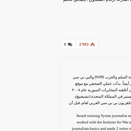
0
2٬993
صحفية سوريّة ونسوية٫ أعمل كمستشارة تواصل ومدربة مع عدّة مؤسسات دولية، عملت قبلها مع معهد صحافة السلم والحرب IWPR والبي بي سي
 أيضاً. بدأت عملي الصحفي مع موقع
“سيريانيوز” عام ٢٠٠٤ قبل أن انتقل للعمل مع قناة المشرق “الأورينت” منذ تأسيس مكتبهم في دمشق إلى أن أغلقته المخابرات السورية عام ٢٠٠٨.
بدأت عندها بالعمل مع جريدة الحياة. عام ٢٠١٠ حصلت على منحة من وزارة الخارجية البريطانية لدراسة الماجستير في المملكة المتحدة (تشيفنيغ)٫
ودرست الماجستير في مجال الإعلام الدولي (المرئي والمسموع) من جامعة سيتي في لندن، عملت بعدها في تلفزيون بي بي سي العربي لعام٫ قبل أن
Award winning Syrian journalist a
worked with the Institute for War
journalism basics and made 2 series 