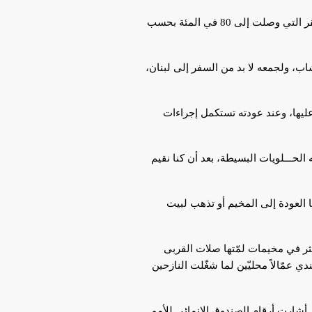
لم يأتِ الجفاف على عادات وتقاليد أهل الجزيرة في الجفاف إلا أنه شذّبها لتتلاءم مع المعدلات الجديدة للفقر التي وصلت إلى 80 في المئة بحسب
أميركي إلى 2000 دولار أميركي، وهو ملزم للشاب، ولجمعه لا بد من السفر إلى لبنان،
عليها، وعند عودته تستكمل إجراءات
الحـــلويات البسيطة، بعد أن كنا نقيم
 العودة إلى المخيم أو تذهب لبيت
سوري لتتبعثر في مخيمات لمّتها صلات القربى
ي عمّالاً محليّين لما شغّلت النازحين
ي أشارت أرقام الصندوق الإنمائي للأمم