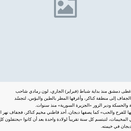
مر الذي غطى دمشق منذ بداية شباط (فبراير) الجاري، لون رمادي شاحب
لجفاف إلى منطقة كناكر، وأغرقها المطر بالطين والبؤس، لتجسّد
 والحسكة ودير الزور «الجزيرة السورية» منذ سنوات.
يها للفرح والحب» كما يصفها دبجان، أحد قاطني مخيم كناكر، فجفاف نهر ال
المخيمات، لتبتسم كل سنة تقريباً لولادة واحدة بعد أن كانوا «يحتفلون ك
 دبجان في خيمته.