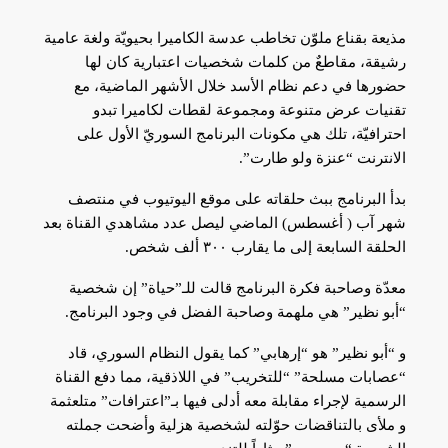
مذيعة بقناع ملوّن تخاطب عدسة الكاميرا بحيويّة ولغة عامية
رشيقة، مقاطعٌ من كلمات شخصيات اعتبارية كان لها
حضورها في دعم نظام الأسد خلال الأشهر الماضية، مع
تقنيات عرض متنوعة ومجموعة لقطات لكاميرا تبدو
احترافيّة، تلك هي مكونات البرنامج السوريّ الأول على
الانترنت “عنزة ولو طارت”.
بدأ البرنامج ببث حلقاته على موقع اليوتيوب في منتصف
شهر آب ( أغسطس) الماضي ليصل عدد مشاهدي القناة بعد
الحلقة السابعة إلى ما يقارب ٣٠٠ ألف شخص.
معدّة وصاحبة فكرة البرنامج قالت للـ”حياة” إن شخصية
“أبو نظير” هي ملهمة وصاحبة الفضل في وجود البرنامج.
و “أبو نظير” هو “إرهابي” كما يقول النظام السوري، قاد
“عصابات مسلحة” “للتخريب” في اللاذقية، مما دفع القناة
الرسمية لإجراء مقابلة معه أدلى فيها بـ”اعترافات” متلعثمة
و ملأى بالتناقضات حوّلته لشخصية هزلية وأضحت جملته