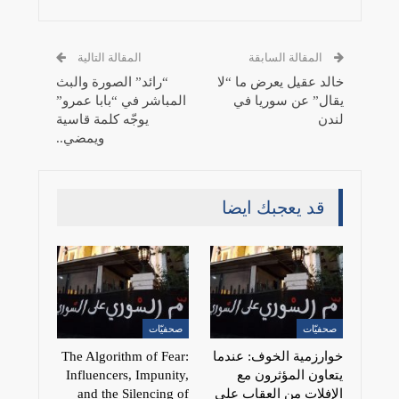
المقالة السابقة
المقالة التالية
خالد عقيل يعرض ما “لا
“رائد” الصورة والبث
يقال” عن سوريا في
المباشر في “بابا عمرو”
لندن
يوجّه كلمة قاسية
ويمضي..
قد يعجبك ايضا
صحفيّات
صحفيّات
خوارزمية الخوف: عندما
The Algorithm of Fear:
يتعاون المؤثرون مع
Influencers, Impunity,
الإفلات من العقاب على
and the Silencing of