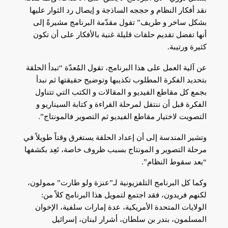
نقد أفكار النظام و حججه الساذجة و إيصال رد الثوار عليها
بشكل ساخر و طريف” تقول مقدّمة البرنامج مشيرةً إلى
أنها تفضل تقديم حلقات قليلة غنية بالأفكار على أن تكون
كثيرة ورتيبة.
عن آلية العمل على هذا البرنامج، تقول المُعدّة “تبدأ الحلقة
بتحديد الفكرة المطلوب تكذيبها وتوضيح حقيقتها ثم نبدأ
بجمع كل مقاطع الفيديو و المقالات و الكتب التي تتناول
الفكرة قبل أن ننتقل لمرحلة القراءة و كتابة السيناريو و
التصويت لاختيار مقاطع الفيديو ثم التصوير فالمونتاج”.
وتشير المندسة إلى أن إعداد الحلقة يستغرق وقتاً طويلاً في
مرحلة التصوير و المونتاج بسبب ظروف خاصة، تَعِد بكشفها
“بعد سقوط النظام”.
وكما كل البرنامج التلفزيونية لـ”عنزة ولو طارت” ممولون،
لكنهم فريدون، فقد اجتمع لتمويل هذا البرنامج كلاً من:
الولايات المتحدة الأمريكية، عدة إمارات سلفية، الإخوان
المسلمون، بندر بن سلطان، أشرار لبنان، إسرائيل