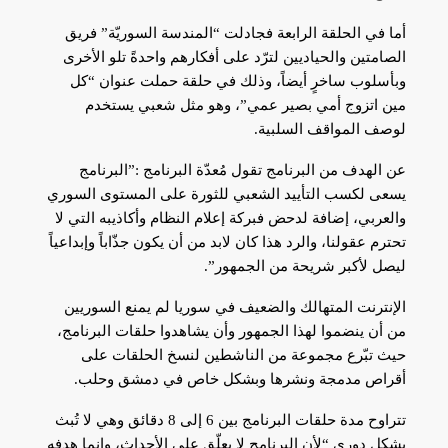
أما في الحلقة الرابعة فجادلت “المندسة السوريّة” فريق
الصامتين والحياديين لترّد على أفكارهم واحدةً تلو الأخرى
وبأسلوب ساخرٍ أيضاً، وذلك في حلقة حملت عنوان “كل
مين اتزوج أمي بصير عمي”، وهو مثل شعبي يستخدم
لوصف المواقف السلبية.
عن الهدف من البرنامج تقول مُعدّة البرنامج :”البرنامج
يسعى لكسب التأييد الشعبي للثورة على المستوى السوري
والعربي، إضافة لدحض فبركة إعلام النظام وأكاذيبه التي لا
تحترم عقولنا، والرد هذا كان لابد من أن يكون جذّاباً وإبداعياً
ليصل لأكبر شريحة من الجمهور”.
الإنترنت المتهالك والضعيف في سوريا لم يمنع السوريين
من أن ينضموا لهذا الجمهور وأن يشاهدوا حلقات البرنامج،
حيث تبّرع مجموعة من الناشطين لنسخ الحلقات على
أقراص مدمجة ونشرها وبشكل خاص في دمشق وحلب.
تتراوح مدة حلقات البرنامج بين 6 إلى 8 دقائق وهي لا تُبث
بشكل دوري “لأن البرنامج لا يعلّق على الأحداث، وإنما هدفه