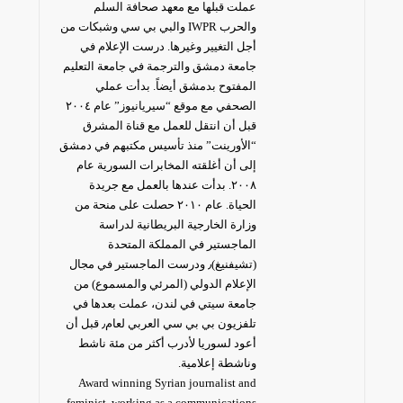
عملت قبلها مع معهد صحافة السلم
والحرب IWPR والبي بي سي وشبكات من
أجل التغيير وغيرها. درست الإعلام في
جامعة دمشق والترجمة في جامعة التعليم
المفتوح بدمشق أيضاً. بدأت عملي
الصحفي مع موقع “سيريانيوز” عام ٢٠٠٤
قبل أن انتقل للعمل مع قناة المشرق
“الأورينت” منذ تأسيس مكتبهم في دمشق
إلى أن أغلقته المخابرات السورية عام
٢٠٠٨. بدأت عندها بالعمل مع جريدة
الحياة. عام ٢٠١٠ حصلت على منحة من
وزارة الخارجية البريطانية لدراسة
الماجستير في المملكة المتحدة
(تشيفنيغ)٫ ودرست الماجستير في مجال
الإعلام الدولي (المرئي والمسموع) من
جامعة سيتي في لندن، عملت بعدها في
تلفزيون بي بي سي العربي لعام٫ قبل أن
أعود لسوريا لأدرب أكثر من مئة ناشط
وناشطة إعلامية.
Award winning Syrian journalist and
feminist, working as a communications