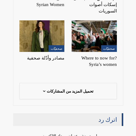
إسكات أصوات
Syrian Women
السوريات
صحفيّات
صحفيّات
?Where to now for
مصادر وأدّلة صحفية
Syria’s women
تحميل المزيد من المشاركات
اترك رد
لن يتم نشر عنوان بريدك الإلكتروني.