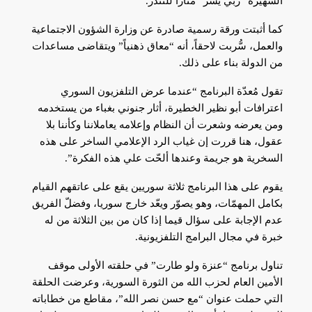
الشهيرة “ربي يسر” مثاراً للتندر.
كما أثبتت ورقة رسمية صادرة عن وزارة الشؤون الاجتماعية
والعمل، سُّربت لاحقاً، أنه “معاق ذهنياً” ويتقاضى مساعدات
من الدولة بناء على ذلك.
تقول مُعدّة البرنامج “عندما عرض التلفزيون السوري
اعترافات أبو نظير الخطيرة، أثار جنوني بغباء من يستخدمه
ومن يعرضه وشعرت أن النظام وإعلامه يعاملاننا وكأننا بلا
عقول، هنا قررت إن غياب الرد الإعلامي الساخر على هذه
السخرية هو جريمة وعندها ألحّت علي هذه الفكرة”.
يقوم على هذا البرنامج ثلاثة سوريين يقع على عاتقهم القيام
بكامل المهمّات، وهو يصوّر ويعّد خارج سوريا، وفضلّ الفريق
عدم الإجابة على سؤال قيما إذا كان من بين الثلاثة من له
خبرة في مجال البرامج التلفزيونية.
تناول برنامج “عنزة ولو طارت” في حلقته الأولى موقف
الأمين العام لحزب الله من الثورة السورية، وعرضت الحلقة
التي حملت عنوان “مع حسن نصر الله”، مقاطع من خطاباته