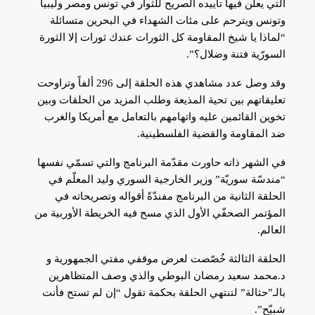
التي يعلن فيها تأييده الصريح للثوار في تونس ومصر وليبيا
وتونس ويترحم على مئات الشهداء في البحرين متسائلة
“لماذا يا شيخ المقاومة كل الثورات عندك ثورات إلا الثورة
السورّية فتنة وضلال؟”.
وقد وصل عدد مشاهدي هذه الحلقة إلى 296 ألفاً وتراوحت
تعليقاتهم بين تحية المذيعة وطلب المزيد من الحلقات وبين
تخوين القائمين عليه واتهامهم بالتعامل مع أمريكا والغرب
ضد المقاومة والقضية الفلسطينية.
في الشهر ذاته حاورت مقدّمة البرنامج والتي تسمّي نفسها
“مندسّة سوريّة” وزير الخارجية السوري وليد المعلّم في
الحلقة الثانية من البرنامج مفندّةً أقواله وتصريحاته في
المؤتمر الصحفّي الأول الذي مسح فيه الخريطة الأوربية من
العالم.
الحلقة الثالثة خُصّصت لعرض موقفي مفتي الجمهورية و
د.محمد سعيد رمضان البوطي والذي وصف المتظاهرين
بالـ”حثالة” لتنتهي الحلقة بحكمة تقول “إن لم تستح فأنت
شبيّح”.