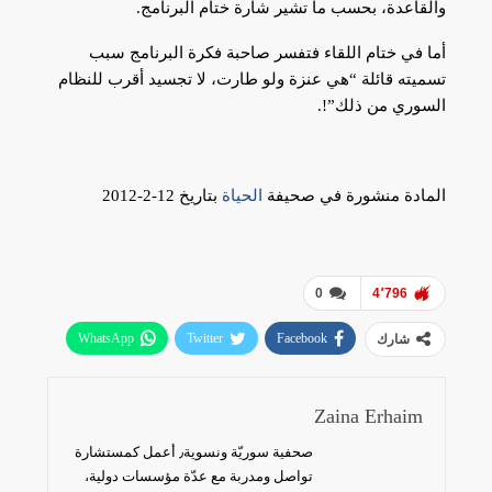
والقاعدة، بحسب ما تشير شارة ختام البرنامج.
أما في ختام اللقاء فتفسر صاحبة فكرة البرنامج سبب
تسميته قائلة “هي عنزة ولو طارت، لا تجسيد أقرب للنظام
السوري من ذلك”!.
المادة منشورة في صحيفة
الحياة
بتاريخ 12-2-2012
0
4٬796
WhatsApp
Twitter
Facebook
شارك
البريد الإلكتروني
Zaina Erhaim
صحفية سوريّة ونسوية٫ أعمل كمستشارة
تواصل ومدربة مع عدّة مؤسسات دولية،