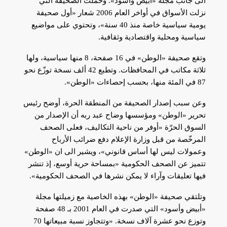
الى جانب مجلة «أبيض وأسود». وحملت الصحيفة التي
نزلت الأسواق في أواخر العام 2006 شعار «أول صحيفة
يومية سياسية خاصة منذ 40 سنة»، وتحتوي على مواضيع
سياسية ومحلية واقتصادية وثقافية.
وتقع صحيفة «الوطن» في 16 صفحة، 8 منها سياسية، ولها
ثلاثة مكاتب في المحافظات. وتطبع 42 ألف نسخة توزّع نحو
87 في المئة منها، بحسب إحصاءات «الوطن».
وعن سبب إصدار الصحيفة من المنطقة الحرة، أوضح رئيس
تحرير «الوطن» ومؤسسها وضاح عبد ربه أن الإصدار من
السوق الحرّة «أوفر من ناحية التكاليف، فعلى الصحف
المرخّصة من قبل وزارة الإعلام دفع ضرائب الأرباح
وعمولات ليس لها أساس قانوني»، ويشير الى ان «الوطن»
تتميز عن الصحف الحكومية «بمساحة حرية أوسع، إذ تنشر
فيها تعليقات وآراء لا يمكن نشرها في الصحف الحكومية».
وتلتقي صحيفة «الوطن» بهذه الخاصية مع زميلتها مجلة
«أبيض وأسود» التي صدرت في العام 2001 بـ 48 صفحة
وتوزع نحو عشرة آلاف نسخة. «وتتجاوز نسبة مبيعاتها 70