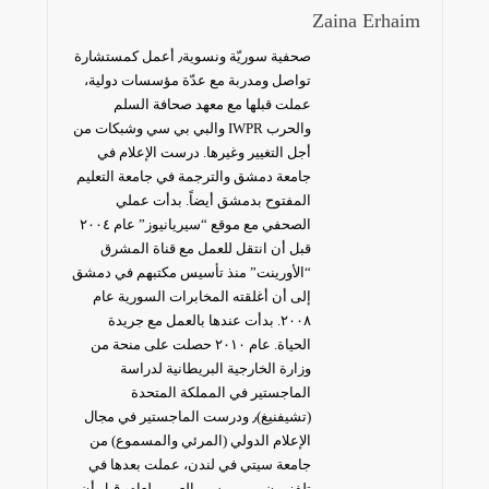
Zaina Erhaim
صحفية سوريّة ونسوية٫ أعمل كمستشارة
تواصل ومدربة مع عدّة مؤسسات دولية،
عملت قبلها مع معهد صحافة السلم
والحرب IWPR والبي بي سي وشبكات من
أجل التغيير وغيرها. درست الإعلام في
جامعة دمشق والترجمة في جامعة التعليم
المفتوح بدمشق أيضاً. بدأت عملي
الصحفي مع موقع “سيريانيوز” عام ٢٠٠٤
قبل أن انتقل للعمل مع قناة المشرق
“الأورينت” منذ تأسيس مكتبهم في دمشق
إلى أن أغلقته المخابرات السورية عام
٢٠٠٨. بدأت عندها بالعمل مع جريدة
الحياة. عام ٢٠١٠ حصلت على منحة من
وزارة الخارجية البريطانية لدراسة
الماجستير في المملكة المتحدة
(تشيفنيغ)٫ ودرست الماجستير في مجال
الإعلام الدولي (المرئي والمسموع) من
جامعة سيتي في لندن، عملت بعدها في
تلفزيون بي بي سي العربي لعام٫ قبل أن