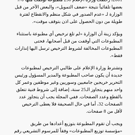
بعضها تلقائياً نتيجة «ضعف التمويل»، والبعض الآخر من قبل
الوزارة لـ «عدم الصدور في شكل منظم والانقطاع لفترة
طويلة من دون الحصول على اذن بتوقف موقت».
ويؤكد زينة أن الوزارة «لم تلغ ترخيص أي مطبوعة باستثناء
المطبوعات التي أوقفت من قبل أصحابها، فحتى
المطبوعات المخالفة لشروط الترخيص ترسل اليها إنذارات
فقط».
وتشترط وزارة الإعلام على طالبي الترخيص لمطبوعات
جديدة أن يكون صاحب المطبوعة والمدير المسؤول ورئيس
التحرير خريجين جامعيين وسوريين وغير موظفين وعمر كل
واحد منهم يتجاوز الـ25 سنة، إضافة إلى شروط فنية تتعلق
بالقطع وعدد الصفحات. ففي المجلة يجب أن يتجاوز عدد
الصفحات 32، أما في حال الصحيفة فلا يعطى الترخيص
لأقل من 8 صفحات.
ويجب أن تقوم المطبوعة بتوزيع أعدادها من طريق
«مؤسسة توزيع المطبوعات» وفقاً للمرسوم التشريعي رقم