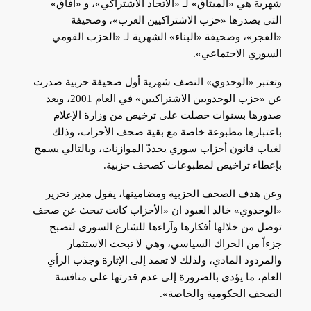
شهرية هي «الميثاق» لـ «الاتحاد الاشتراكي»، و «آفاق»
التي يصدرها «حزب الاشتراكيين العرب»، وصحيفة
«الفجر»، وصحيفة «البناء» الشهرية لـ «الحزب القومي
السوري الاجتماعي».
وتعتبر «الوحدوي» النصف شهرية أول صحيفة حزبية صدرت
عن «حزب الوحدويين الاشتراكيين» في العام 2001، وبعد
صدورها بسنوات حصلت على ترخيص من وزارة الإعلام
باعتبارها مطبوعة خاصة مع بقية صحف الأحزاب، وذلك
لغياب قانون أحزاب سوري يحددّ الموازنات، وبالتالي يسمح
بإعطاء تراخيص لمطبوعات كصحف حزبية.
وعن هدف الصحف الحزبية ومضامينها، يقول مدير تحرير
«الوحدوي» خالد العبود ان «الأحزاب كانت تبحث عن صحف
توصل من خلالها أفكارها وآراءها للشارع السوري لتصبح
جزءاً من الحراك السياسي، وهي لا تبحث الاستثمار
والمردود المادي، ولذلك لا تعمد إلى الإثارة وجذب الرأي
العام، ما يؤدي بالضرورة إلى عدم قدرتها على منافسة
الصحف الحكومية والخاصة».