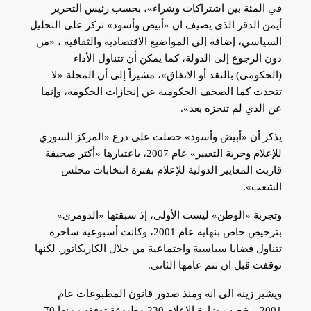
في المئة بين اشتراكات وشراء»، بحسب رئيس التحرير
أيمن الدقر الذي يضيف ان «أبيض وأسود» تركز على التحليل
السياسي، إضافة إلى المواضيع الاقتصادية والثقافية ، «من
دون الرجوع إلى الدولة، كما يمكن أن تتناول الأداء
(الحكومي) بالنقد أو الاتفاق»، مشيراً إلى أن المجلة «لا
تتحدث كما الصحف الحكومية عن إنجازات الحكومة، وإنما
عن الذي لم تنجزه بعد».
يذكر أن «أبيض وأسود» حصلت على درع «المركز السوري
للإعلام وحرية التعبير» عام 2007، باعتبارها «أكثر صحيفة
قاربت المعايير الدولية للإعلام بفترة انتخابات مجلس
الشعب».
وتجربة «الوطن» ليست الأولى، إذ سبقتها «الدومري»
بترخيص خاص بنهاية عام 2001، وكانت أسبوعية ساخرة
تتناول قضايا سياسية واجتماعية من خلال الكاريكاتور. لكنها
توقفت قبل ان تتم عامها الثاني.
ويشير زينة الى انه ومنذ صدور قانون المطبوعات عام
2001، رخصت وزارة الإعلام 230 مطبوعة توقفت منها 70،