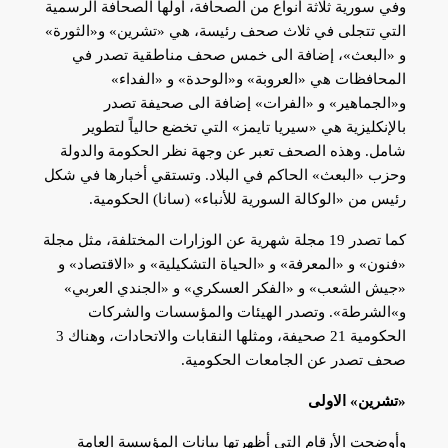
وفي سورية ثلاثة أنواع من الصحافة، أولها الصحافة الرسمية
التي تتجلى في ثلاث صحف رئيسة، هي «تشرين» و«الثورة»
و «البعث»، إضافة الى خمس صحف مناطقية تصدر في
المحافظات هي «العروبة» و«الوحدة» و «الفداء»
و«الجماهير» و «الفرات» إضافة الى صحيفة تصدر
بالإنكليزية هي «سيريا تايمز» التي تخضع حالياً لتطوير
شامل. وهذه الصحف تعبر عن وجهة نظر الحكومة والدولة
وحزب «البعث» الحاكم في البلاد. وتستقي أخبارها في شكل
رئيس من «الوكالة السورية للأنباء» (سانا) الحكومية.
كما تصدر 19 مجلة شهرية عن الوزارات المختلفة، مثل مجلة
«فنون» و «المعرفة» و «الحياة التشكيلية» و «الاقتصاد» و
«جيش الشعب» و «الفكر العسكري» و «الجندي العربي»
و»الشرطة». وتصدر الهيئات والمؤسسات والشركات
الحكومية 21 صحيفة، ومثلها النقابات والاتحادات، وهناك 3
صحف تصدر عن الجامعات الحكومية.
«تشرين» الاولى
وأوضحت الأرقام التي أظهرتها بيانات المؤسسة العامة