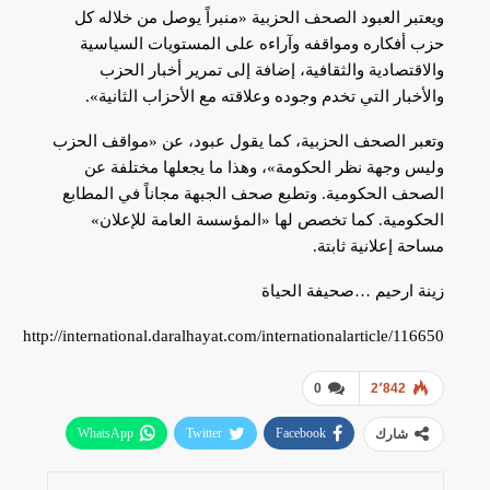
ويعتبر العبود الصحف الحزبية «منبراً يوصل من خلاله كل
حزب أفكاره ومواقفه وآراءه على المستويات السياسية
والاقتصادية والثقافية، إضافة إلى تمرير أخبار الحزب
والأخبار التي تخدم وجوده وعلاقته مع الأحزاب الثانية».
وتعبر الصحف الحزبية، كما يقول عبود، عن «مواقف الحزب
وليس وجهة نظر الحكومة»، وهذا ما يجعلها مختلفة عن
الصحف الحكومية. وتطبع صحف الجبهة مجاناً في المطابع
الحكومية. كما تخصص لها «المؤسسة العامة للإعلان»
مساحة إعلانية ثابتة.
زينة ارحيم …صحيفة الحياة
http://international.daralhayat.com/internationalarticle/116650
0
2٬842
WhatsApp
Twitter
Facebook
شارك
البريد الإلكتروني