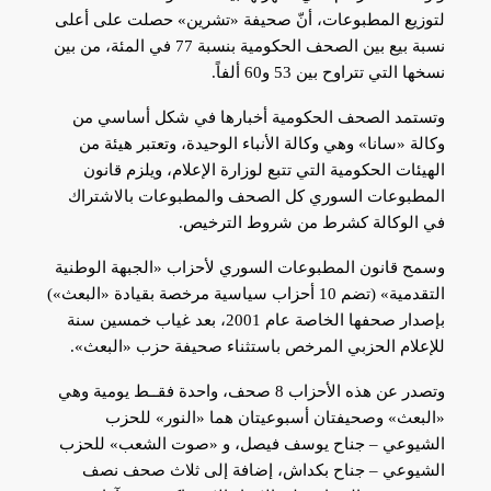
لتوزيع المطبوعات، أنّ صحيفة «تشرين» حصلت على أعلى
نسبة بيع بين الصحف الحكومية بنسبة 77 في المئة، من بين
نسخها التي تتراوح بين 53 و60 ألفاً.
وتستمد الصحف الحكومية أخبارها في شكل أساسي من
وكالة «سانا» وهي وكالة الأنباء الوحيدة، وتعتبر هيئة من
الهيئات الحكومية التي تتبع لوزارة الإعلام، ويلزم قانون
المطبوعات السوري كل الصحف والمطبوعات بالاشتراك
في الوكالة كشرط من شروط الترخيص.
وسمح قانون المطبوعات السوري لأحزاب «الجبهة الوطنية
التقدمية» (تضم 10 أحزاب سياسية مرخصة بقيادة «البعث»)
بإصدار صحفها الخاصة عام 2001، بعد غياب خمسين سنة
للإعلام الحزبي المرخص باستثناء صحيفة حزب «البعث».
وتصدر عن هذه الأحزاب 8 صحف، واحدة فقــط يومية وهي
«البعث» وصحيفتان أسبوعيتان هما «النور» للحزب
الشيوعي – جناح يوسف فيصل، و «صوت الشعب» للحزب
الشيوعي – جناح بكداش، إضافة إلى ثلاث صحف نصف