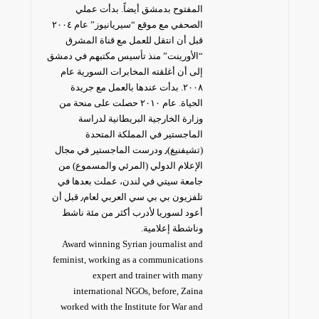
المفتوح بدمشق أيضاً. بدأت عملي
الصحفي مع موقع “سيريانيوز” عام ٢٠٠٤
قبل أن انتقل للعمل مع قناة المشرق
“الأورينت” منذ تأسيس مكتبهم في دمشق
إلى أن أغلقته المخابرات السورية عام
٢٠٠٨. بدأت عندها بالعمل مع جريدة
الحياة. عام ٢٠١٠ حصلت على منحة من
وزارة الخارجية البريطانية لدراسة
الماجستير في المملكة المتحدة
(تشيفنيغ)٫ ودرست الماجستير في مجال
الإعلام الدولي (المرئي والمسموع) من
جامعة سيتي في لندن، عملت بعدها في
تلفزيون بي بي سي العربي لعام٫ قبل أن
أعود لسوريا لأدرب أكثر من مئة ناشط
وناشطة إعلامية.
Award winning Syrian journalist and
feminist, working as a communications
expert and trainer with many
international NGOs, before, Zaina
worked with the Institute for War and