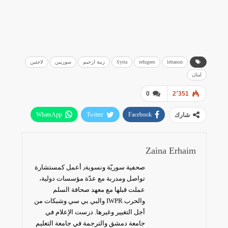
lebanon
refugees
Syria
زينة ارحيم
سوريين
لاجئين
لبنان
0
2٬351
WhatsApp
Twitter
Facebook
شارك
البريد الإلكتروني
Zaina Erhaim
صحفية سوريّة ونسوية٫ أعمل كمستشارة
تواصل ومدربة مع عدّة مؤسسات دولية،
عملت قبلها مع معهد صحافة السلم
والحرب IWPR والبي بي سي وشبكات من
أجل التغيير وغيرها. درست الإعلام في
جامعة دمشق والترجمة في جامعة التعليم