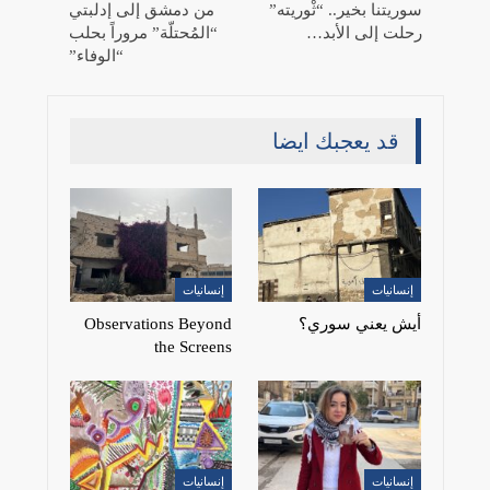
سوريتنا بخير.. “ثْوريته”
من دمشق إلى إدلبتي
رحلت إلى الأبد…
“المُحتلّة” مروراً بحلب
“الوفاء”
قد يعجبك ايضا
إنسانيات
إنسانيات
أيش يعني سوري؟
Observations Beyond
the Screens
إنسانيات
إنسانيات