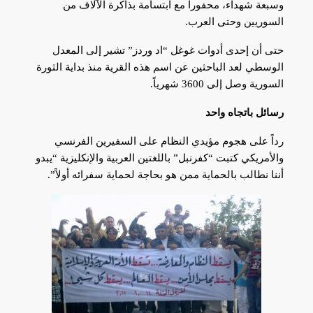
وسبعة شهداء، محفوراً مع ابتسامة بذاكرة الآلاف من
السوريين وحتى العرب.
حتى أن إحدى أدوات غوغل “اد وردز” تشير إلى المعدل
الوسطي لعد الباحثين عن اسم هذه القرية منذ بداية الثورة
السورية وصل إلى 3600 شهرياً.
رسائل باتجاه واحد
رداً على هجوم مؤيدي النظام على السفيرين الفرنسي
والأمريكي كتبت “كفرنبل” باللغتين العربية والإنكليزية “يبدو
أننا نطالب بالحماية ممن هو بحاجة لحماية سفرائه أولاً”.