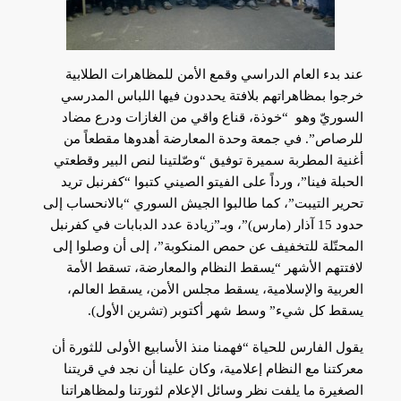
عند بدء العام الدراسي وقمع الأمن للمظاهرات الطلابية
خرجوا بمظاهراتهم بلافتة يحددون فيها اللباس المدرسي
السوريّ وهو “خوذة، قناع واقي من الغازات ودرع مضاد
للرصاص”. في جمعة وحدة المعارضة أهدوها مقطعاً من
أغنية المطربة سميرة توفيق “وصّلتينا لنص البير وقطعتي
الحبلة فينا”، ورداً على الفيتو الصيني كتبوا “كفرنبل تريد
تحرير التيبت”، كما طالبوا الجيش السوري “بالانحساب إلى
حدود 15 آذار (مارس)”، وبـ”زيادة عدد الدبابات في كفرنبل
المحتّلة للتخفيف عن حمص المنكوبة”، إلى أن وصلوا إلى
لافتتهم الأشهر “يسقط النظام والمعارضة، تسقط الأمة
العربية والإسلامية، يسقط مجلس الأمن، يسقط العالم،
يسقط كل شيء” وسط شهر أكتوبر (تشرين الأول).
يقول الفارس للحياة “فهمنا منذ الأسابيع الأولى للثورة أن
معركتنا مع النظام إعلامية، وكان علينا أن نجد في قريتنا
الصغيرة ما يلفت نظر وسائل الإعلام لثورتنا ولمظاهراتنا