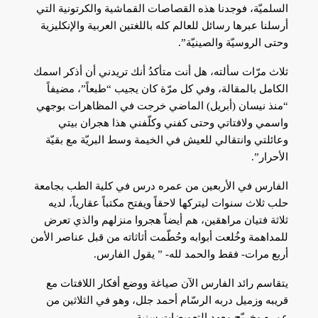
السلميّة، فوجدنا هذه القصاصات القماشية والكرتونية التي
أرسلنا عبرها رسائل للعالم كله باللغتين العربية والإنكليزية
وحتى الروسيّة والصينيّة”.
ثلاث مرّات سألته، هل أنت متأكدُ أنك تريدني أن أذكر اسمك
الكامل بالمقالة، وفي كل مرّة كان يجيب “طبعاً”، مضيفاً
“منذ نيسان (أبريل) الماضي خرجت في المظاهرات بوجهي
واسمي ولافتاتي وحتى كفني وكلّفني هذا هجران بيتي
وعائلتي وانتقالي للعيش في الخيمة وسط البريّة مع بقيّة
الأحرار”.
الفارس في الأربعين من عمره درس في كلية الطب بجامعة
حلب ثلاث سنوات ليتركها لاحقاً ويفتح مكتباً عقارياً، لديه
ثلاثة فتيان مراهقين، هم أيضاً هجروا منزلهم والذي تعرض
للمداهمة وخُلعت أبوابه وحُطّمت أثاثاته من قبل عناصر الأمن
أربع مرات- فقط والحمد لله- ” يقول الفارس.
يتقاسم رائد الفارس الآن صياغة ووضع أفكار اللافتات مع
قريبه وزميل دربه الرسّام أحمد جلل، وهو في الثلاثين من
عمره وخريّج معهد التعويضات سنية.