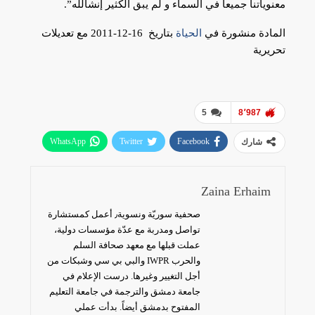
معنوياتنا جميعاً في السماء و لم يبق الكثير إنشالله”.
المادة منشورة في
الحياة
بتاريخ 16-12-2011 مع تعديلات
تحريرية
5
8٬987
WhatsApp
Twitter
Facebook
شارك
البريد الإلكتروني
Zaina Erhaim
صحفية سوريّة ونسوية٫ أعمل كمستشارة
تواصل ومدربة مع عدّة مؤسسات دولية،
عملت قبلها مع معهد صحافة السلم
والحرب IWPR والبي بي سي وشبكات من
أجل التغيير وغيرها. درست الإعلام في
جامعة دمشق والترجمة في جامعة التعليم
المفتوح بدمشق أيضاً. بدأت عملي