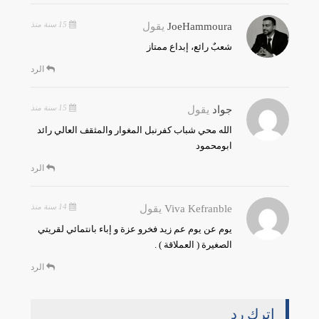
15 سنة منذ
JoeHammoura
يقول
شعبٌ رائع، إبداع ممتاز
الرد
15 سنة منذ
جواد
يقول
الله محي شباب كفرنبل المغوار والمثقف العالي رائد
ابومحمود
الرد
14 سنة منذ
Viva Kefranble
يقول
يوم عن يوم عم زيد فخرو عزة و إباء بانتمائي لقريتي
الصغيرة ( العملاقة ) .
الرد
اترك رد