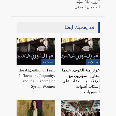
“روزنامةٌ” تمهّد
للعصيان المدني
قد يعجبك ايضا
صحفيّات
صحفيّات
خوارزمية الخوف: عندما
The Algorithm of Fear:
يتعاون المؤثرون مع
Influencers, Impunity,
الإفلات من العقاب على
and the Silencing of
إسكات أصوات
Syrian Women
السوريات