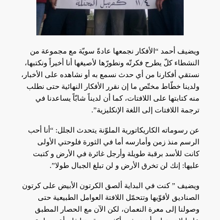
ويضيف أحمد “الأفكار نجمعها عادةً سويّة مع مجموعة من
النشطاء كلّ يطرح فكرتّه ونطورّها لأصيغها أنا أخيراً ونكتبها،
نستقي أفكارنا من أي حدث نسمع به أو نشاهده على الأخبار،
ولدينا خطّاط مختّص ما إن نقرر الأفكار النهائية حتى نطلب
منه كتابتها على اللافتات، كما أن لديناً شابّاً يساعدنا في
ترجمة اللافتات إلى اللغة الإنكليزية”.
عن رسوماته الكاريكاتورية الملوّنة يتحدث الجلل: “أنا أحب
الرسم منذ زمن وأمارسه أما في الثورة فلوحتي الأولى
كانت للأسد برقبة طويلة وأرجل غائرة في الأرض و كتبت
عليها: إنك لن تخرق الأرض و لن تبلغ الجبال طولا”.
ويضيف ” كنت في البداية ألصق الكرتون الأبيض على كرتون
الصناديق لأقوّيها وتتحمّل اللافتة العوامل الطبيعية حتى
وصولنا إلى معرة النعمان، لكن الآن مع الحصار المطبق