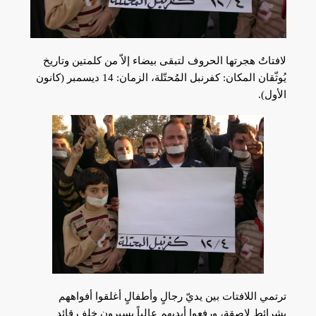
لافتاتٌ هجرتها الحروف لتبقى بيضاء إلاّ من كلمتين وتاريخ
يُوثّقان المكان: كفرنبل المُحتّلة، الزمان: 14 ديسمبر (كانون
الأول).
ترتمي اللافتات بين يديّ رجالٍ وأطفالٍ أغلقوا أفواههم
بشرائط لاصقة، ورفعوا أيديهم عالياً يسيرون خلف قائد