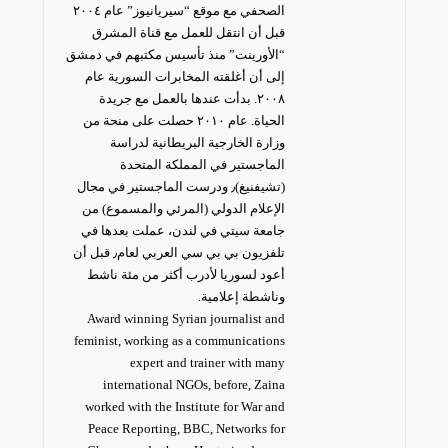
الصحفي مع موقع “سيريانيوز” عام ٢٠٠٤
قبل أن انتقل للعمل مع قناة المشرق
“الأورينت” منذ تأسيس مكتبهم في دمشق
إلى أن أغلقته المخابرات السورية عام
٢٠٠٨. بدأت عندها بالعمل مع جريدة
الحياة. عام ٢٠١٠ حصلت على منحة من
وزارة الخارجية البريطانية لدراسة
الماجستير في المملكة المتحدة
(تشيفنيغ)٫ ودرست الماجستير في مجال
الإعلام الدولي (المرئي والمسموع) من
جامعة سيتي في لندن، عملت بعدها في
تلفزيون بي بي سي العربي لعام٫ قبل أن
أعود لسوريا لأدرب أكثر من مئة ناشط
وناشطة إعلامية.
Award winning Syrian journalist and
feminist, working as a communications
expert and trainer with many
international NGOs, before, Zaina
worked with the Institute for War and
Peace Reporting, BBC, Networks for