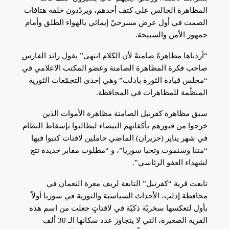
المظاهرة الجالس على كتف أحدهم، ويردّدون خلفه هتافات
الصمت في أول عرض مسرحيّ إيمائي بالهواء الطلق وأمام
جمهور الأمن والشبيحة.
“أردناها مظاهرةً صامتةً لأن الكلام انتهى” يقول رائد الفارس
صاحب فكرة المظاهرة الصامتة وعضو المكتب الاعلامي في
“مجلس قيادة الثورة بادلب” وهي إحدى التجمّعات الثورية
المنظّمة للمظاهرات في المحافظة.
سبق مظاهرة كفرنبل الصامتة مظاهرة الأموات الذين
خرجوا من قبورهم بأكفانهم البيضاء ليطالبوا بإسقاط النظام
في شهر يناير (حزيران) الماضي حاملين لافتات كتبوا فيها
“متنا وسنموت وتحيا سوريا”، و “مطلوب مقابر جديدة تتع
لشهداء العفو الرئاسي”.
تابعت قرية “كفرنبل” التابعة لريف معرة النعمان في
محافظة إدلب، الأحداث السياسية والثورية في سوريا أولاً
بأول لتعكسها سخريّة ذكيّة في لافتاتٍ جعلت من اسم هذه
القرية الصغيرة، التي لا يتجاوز عدد سكانها الـ 30 ألف