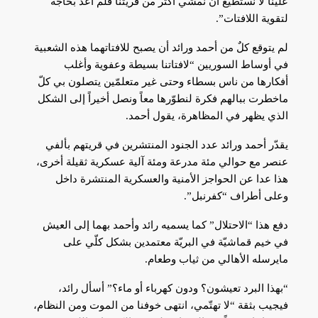
علينا لا نستطيع أن نمشي أكثر من قريتنا فلم أعد بحاجة
لتقوية اللافتات”.
لم يتوقع كلٌ من أحمد ورائد أن يصبح للافتاتهما هذه الشعبية
في أوساط السوريين “لافتاتنا بسيطة وعفوية وأغلب
أفكارها من ناس بسطاء وحتى غير متعلمّين يتصلون بي كلّ
ماخطرت ببالهم فكرة لنطوّرها معاً ونصل أخيراً إلى الشكل
الذي يظهر في المظاهرة، يقول أحمد.
يقدّر أحمد ورائد عدد الجنود المنتشرين في قريتهم بألفي
عنصر مع حوالي مئة مدرعة ومئة آلية عسكرية ثقيلة أخرى،
هذا عدا عن الحواجز الأمنية والعسكرية المنتشرة داخل
وعلى أطراف “كفرنبل”.
دفع هذا “الاحتلال” كما يسميه رائد وأحمد بهما إلى العيش
في خيم قماشيّة في البريّة معتمدين بشكل كلّي على
مايرسله الأهالي من ثياب وطعام.
“بهذا البرد تعيشون؟ ودون كهرباء أو ماء؟” أسأل رائد،
فيجيب بثقة “لا تهتّمي، انتهى خوفنا من الموت ومن النظام،