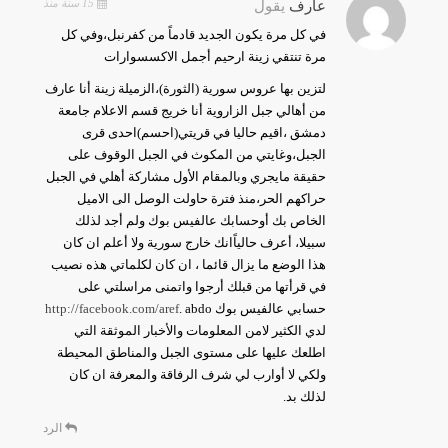
15 سنة منذ
عارف
يقول
في كل مرة يكون الجديد قادماً من كفرنبل،وفي كل
مرة تنتقي زينة ارحيم أجمل الاكسسوارات
لتزين بها عروس سورية (الثورة)،الزميلة زينة أنا عارف
من أهالي جبل الزاروية أنا خريج قسم الاعلام جامعة
دمشق ،اقيم حاليا في قريتي(احسم)احدى قرى
الجبل،وغايتي من المكوث في الجبل الوقوف على
حقيقة مايجري وبالمقام الأول مشاركة أهلي في الجبل
حراكهم الحر،منذ فترة حاولت الوصل الى الاميل
الخاص بك أوحسابك عالفيس بوك ولم أجد لذلك
سبيلا، أعرف حالياًانك خارج سورية ولا أعلم ان كان
هذا الوضع ما يزال قائما ، ان كان لكلماتي هذه نصيب
في قرأتها من قبلك أرجوا واتمنى مراسلتي على
حسابي عالفيس بوك
. abdo
http://facebook.com/aref
لدي الكثير لامن المعلومات والأخبار الموثقة التي
اطلعك عليها على مستوى الجبل والمناطق المحيطة
ولكي لا أوارب لي شرف الرفاقة والمعرفة ان كان
لذلك بد.
الرد