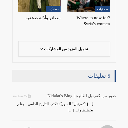
صحفيّات
صحفيّات
?Where to now for
مصادر وأدّلة صحفية
Syria’s women
تحميل المزيد من المشاركات
5 تعليقات
صور من كفرنبل الثائرة | Nidalat's Blog
15 سنة منذ
[…] “كفرنبل” السوريّة تكتب التاريخ الدامي…بقلم
تخطيط وا… […]