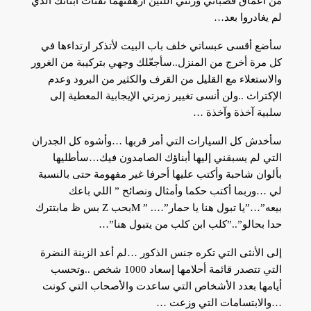
من أعماق قصباتي ورئتي اللتين أرهقتهما نفثات أبنائك الذي
لم يغادروا بعد…
سأضع أقسى عبساتي خلف باب البيت لأتذكر ارتداءها في
كل مرة أخرج من المنزل..سأجعّلك وجهي بتركيبة من الغرور
والاستعلاء مع القليل من القرف والكثير من البرود وعدم
الإكتراث ..ولن أنسى تغيير زمرتي الإيجابية المعطية إلى
سلبية آخذة وآخذة …
سأخدش كل السيارات التي أمر قربها …وأشوه كل الجدران
التي لم يسبقني إليها أبناؤك الصامدون فيك…سأطليها
بألوان شاحبة وأكتب عليها أحرفا غير مفهومة حتى بالنسبة
لي …وربما أكتب حكما وأمثال ونصائح ” اللي باعك
بيعه”…”يا تبول هنا يا حمار”…. ” Mبحب Z بس ظ مابتترك
حدا بحالو”..”كلب ابن كلب من يتبول هنا”…
إلى الأنثى التي تكره جنس الذكور …لم أعد الزينة النضرة
التي تتصدر قائمة أحلامها إسعاد 1000 شخص ..وتحسب
أيامها بعدد الأشخاص التي ساعدت والأصحاب التي كونت
…والابتسامات التي وزعت …