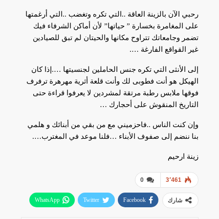
رحبي الآن بالزينة العاقة ..التي تكره وتغضب ..التي أرغمتها
على المغامرة بخسارة ” حياتها” لأن أماكن الشرفاء فيك
تضمر وجامعاتك تتراوح مكانها والحيتان لم تبق للصيادين
غير القواقع الفارغة ….
إلى الأنثى التي تكره جنس الحاملين لجنسيتها ….إذا كان
الهيكل هو أنت فطوبى لك وأنت قلعة أثرية مهرهرة ترفرف
فوقها ملابس رطبة مرتقة لمشردين لا يعرفوا قراءة حتى
التاريخ المنقوش على أحجارك …
وإن كنت الناس ..فاحزميني مع من بقي من أبنائك و هلمي
بنا ننضم إلى صفوف الأبناء …فلنا موعد في المغترب….
زينة ارحيم
0
3٬461
WhatsApp
Twitter
Facebook
شارك
البريد الإلكتروني