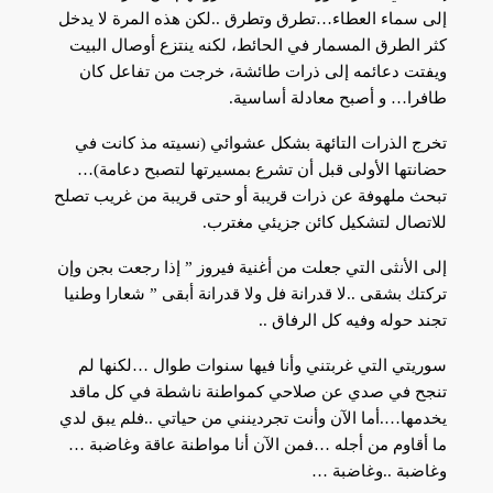
إلى سماء العطاء…تطرق وتطرق ..لكن هذه المرة لا يدخل
كثر الطرق المسمار في الحائط، لكنه ينتزع أوصال البيت
ويفتت دعائمه إلى ذرات طائشة، خرجت من تفاعل كان
طافرا… و أصبح معادلة أساسية.
تخرج الذرات التائهة بشكل عشوائي (نسيته مذ كانت في
حضانتها الأولى قبل أن تشرع بمسيرتها لتصبح دعامة)…
تبحث ملهوفة عن ذرات قريبة أو حتى قريبة من غريب تصلح
للاتصال لتشكيل كائن جزيئي مغترب.
إلى الأنثى التي جعلت من أغنية فيروز ” إذا رجعت بجن وإن
تركتك بشقى ..لا قدرانة فل ولا قدرانة أبقى ” شعارا وطنيا
تجند حوله وفيه كل الرفاق ..
سوريتي التي غربتني وأنا فيها سنوات طوال …لكنها لم
تنجح في صدي عن صلاحي كمواطنة ناشطة في كل ماقد
يخدمها….أما الآن وأنت تجردينني من حياتي ..فلم يبق لدي
ما أقاوم من أجله …فمن الآن أنا مواطنة عاقة وغاضبة …
وغاضبة ..وغاضبة …