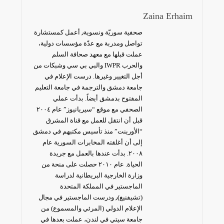
Zaina Erhaim
صحفية سوريّة ونسوية٫ أعمل كمستشارة
تواصل ومدربة مع عدّة مؤسسات دولية،
عملت قبلها مع معهد صحافة السلم
والحرب IWPR والبي بي سي وشبكات من
أجل التغيير وغيرها. درست الإعلام في
جامعة دمشق والترجمة في جامعة التعليم
المفتوح بدمشق أيضاً. بدأت عملي
الصحفي مع موقع “سيريانيوز” عام ٢٠٠٤
قبل أن انتقل للعمل مع قناة المشرق
“الأورينت” منذ تأسيس مكتبهم في دمشق
إلى أن أغلقته المخابرات السورية عام
٢٠٠٨. بدأت عندها بالعمل مع جريدة
الحياة. عام ٢٠١٠ حصلت على منحة من
وزارة الخارجية البريطانية لدراسة
الماجستير في المملكة المتحدة
(تشيفنيغ)٫ ودرست الماجستير في مجال
الإعلام الدولي (المرئي والمسموع) من
جامعة سيتي في لندن، عملت بعدها في