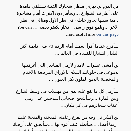
من اليوم لن يهزني منظر أشجارك الفتية تستلقي هامدة
على أطراف الشوارع …وسأمر دون اكتراث أمام مشاجرة
دامية سببها تجاوز خاطئ في نظر الأول ومثالي في نظر
الآخر …وتلمع فوق رأسي ” فخار يكسّر بعضه”…
You can
.
find useful info
on this page
سأفرح عندما أقرأ اسمك أمام الرقم 70 على قائمة أكثر
البلدان انتشارا للفساد في العالم …
لن أمشي عشرات الأمتار لأرمي المناديل التي أغرقتيها
بدموعي في حاوياتك الملأى بالأوراق المرصعة بالأختام
والمخضبة بالدمع الملون بكل العيون …
سأرمي كل ما تقع عليه يدي من مهملات في وسط الشارع
وبين المارة …وسأشجع أصحابي المدخنين على رمي
أعقاب سجائرهم في كل مكان…
لن اكشّر في وجه من يفرغ رغامته المدخنه والمتعبة عليك
..ربما أفضل …سأتعلم كيف أقوم بها ….سأبصق على أرضك