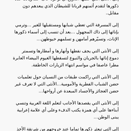
ذكورها لتقدم أثمنهم قربانا للشيطان الذي يبعدهم دون
مقابل..
إلى المسرفة التي تعطي شبابها ومستقبلها للغير …وترمي
بإناثها إلى ذاك المجهول …بعد أن تنسب إلى أسماء ذكورها
الإناث، وتسيّرهم أمامهن و تسلمهم خيوطهن…
إلى الأنثى التي يجف نفطها وأنهارها و أمطارها وتسمتر
دموع إناثها بالجريان والنبوع لتسقطها الغيوم البيضاء العابرة
مطرا عاصفا في مواسم انتهاء الزيارات الخاطفة.
إلى الأنثى التي راكمت طبقات من النسيان حول تعلميات
حضن الشباب الفطرية والأمومية…الأنثى التي لا تعرف غير
حضن العجائز والأجساد المبعدة عن أرواحها…
إلى الأنثى التي يقصدها الأجانب لتعلم اللغة العربية وتنسي
أبناءها على أي همزة يكتب الدفء وعلى أي علامة إعرابية
يبنى الوطن…
إلى التي تبعثر ذكورها تماما عند خروجهم من شرنقة الأخذ