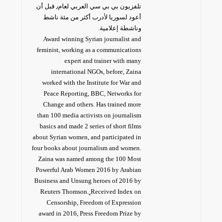
تلفزيون بي بي سي العربي لعام٫ قبل أن
أعود لسوريا لأدرب أكثر من مئة ناشط
وناشطة إعلامية.
Award winning Syrian journalist and
feminist, working as a communications
expert and trainer with many
international NGOs, before, Zaina
worked with the Institute for War and
Peace Reporting, BBC, Networks for
Change and others. Has trained more
than 100 media activists on journalism
basics and made 2 series of short films
about Syrian women, and participated in
four books about journalism and women.
Zaina was named among the 100 Most
Powerful Arab Women 2016 by Arabian
Business and Unsung heroes of 2016 by
Reuters Thomson. ٍReceived Index on
Censorship, Freedom of Expression
award in 2016, Press Freedom Prize by