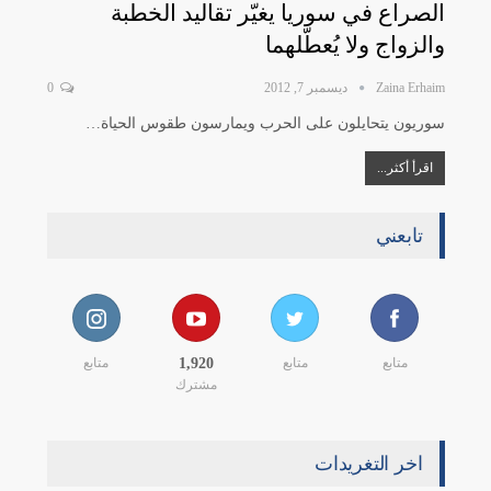
الصراع في سوريا يغيّر تقاليد الخطبة
والزواج ولا يُعطّلهما
Zaina Erhaim
ديسمبر 7, 2012
0
سوريون يتحايلون على الحرب ويمارسون طقوس الحياة…
اقرأ أكثر...
تابعني
متابع
متابع
1,920
متابع
مشترك
اخر التغريدات