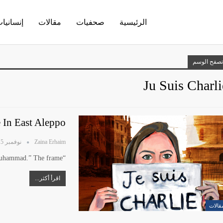
الرئيسية
صحفيات
مقالات
إنسانيا
تصفح الوسم
Ju Suis Charli
e In East Aleppo
Zaina Erhaim
نوفمبر 15, 2020
“Illa Rasoul Allah, Respect Muhammad.” The frame…
اقرأ أكثر...
قالات