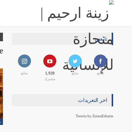
تابعني
e
متابع
متابع
1,920
متابع
مشترك
اخر التغريدات
Tweets by ZainaErhaim
م