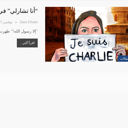
“أنا تشارلي” 
Zaina Erhaim
نوفمبر 15, 2020
"إلا رسول الله!" ظهرت
اقرأ أكثر...
قالات