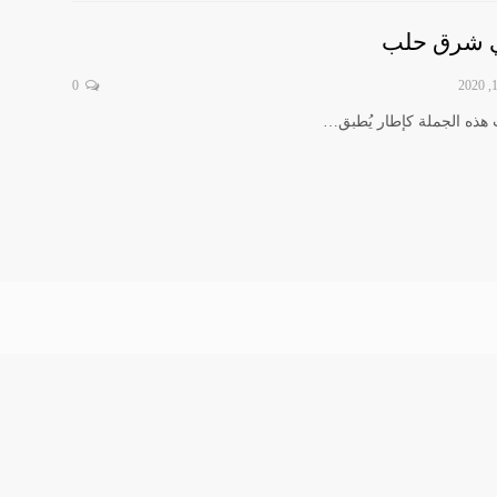
في شرق حلب
0
 هذه الجملة كإطار يُطبق…