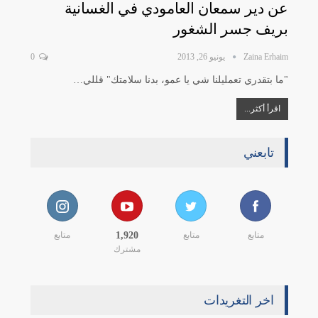
عن دير سمعان العامودي في الغسانية
بريف جسر الشغور
Zaina Erhaim
يونيو 26, 2013
0
"ما بتقدري تعمليلنا شي يا عمو، بدنا سلامتك" قللي…
اقرأ أكثر...
تابعني
متابع
متابع
1,920
متابع
مشترك
اخر التغريدات