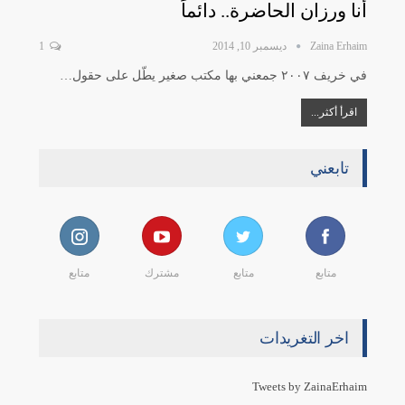
أنا ورزان الحاضرة.. دائماً
Zaina Erhaim
ديسمبر 10, 2014
1
في خريف ٢٠٠٧ جمعني بها مكتب صغير يطّل على حقول…
اقرأ أكثر...
تابعني
متابع
متابع
مشترك
متابع
اخر التغريدات
Tweets by ZainaErhaim