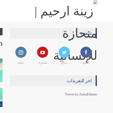
تابعني
m
متابع
متابع
مشترك
متابع
اخر التغريدات
Tweets by ZainaErhaim
ت