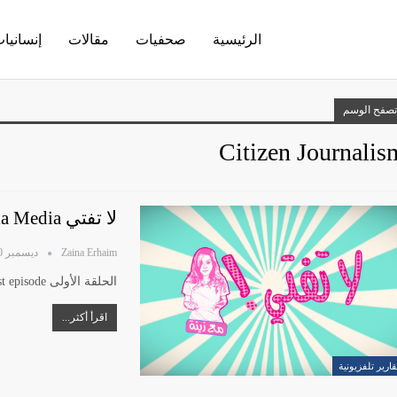
الرئيسية
صحفيات
مقالات
إنسانيا
تصفح الوسم
Citizen Journalis
لا تفتي Journalism VS Propaganda In Syria Media
Zaina Erhaim
ديسمبر 10, 2018
الحلقة الأولى The first episode
اقرأ أكثر...
قارير تلفزيونية