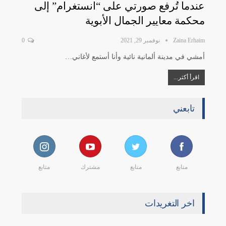
عندما تُرفع صورتي على “انستغرام” إلى
محكمة معايير الجمال الأبوية
Zaina Erhaim
نوفمبر 29, 2021
0
أمشي في مدينة ألمانية نائية وأنا أستمع لأغاني…
اقرأ أكثر...
تابعني
متابع
متابع
مشترك
متابع
اخر التغريدات