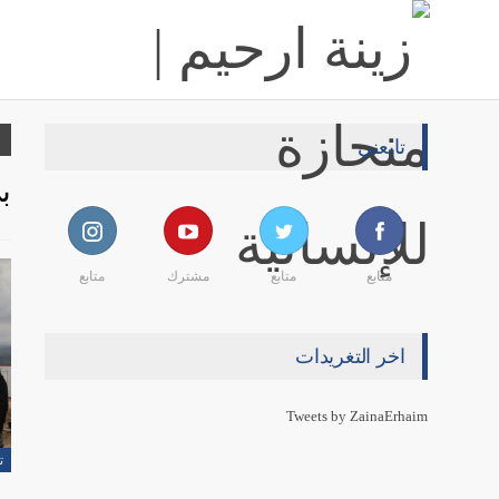
تابعني
ب
متابع
متابع
مشترك
متابع
اخر التغريدات
Tweets by ZainaErhaim
ت