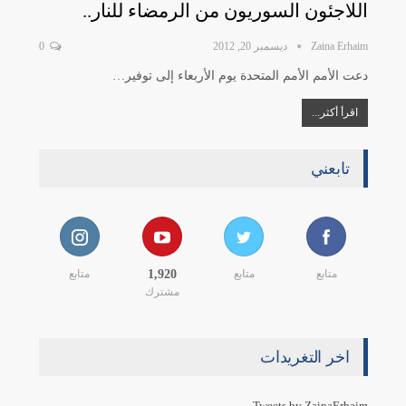
اللاجئون السوريون من الرمضاء للنار..
Zaina Erhaim
ديسمبر 20, 2012
0
دعت الأمم الأمم المتحدة يوم الأربعاء إلى توفير…
اقرأ أكثر...
تابعني
متابع
متابع
1,920
متابع
مشترك
اخر التغريدات
Tweets by ZainaErhaim